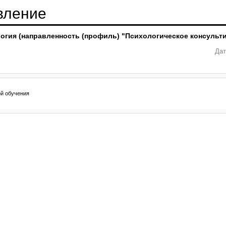
вление
ология (направленность (профиль) "Психологическое консульт
Дат
ой обучения